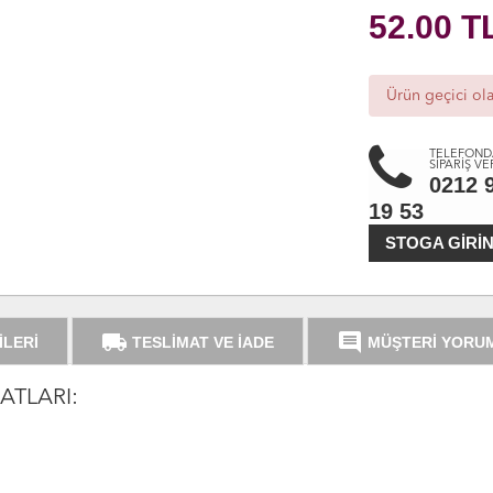
52.00
T
Ürün geçici ol
TELEFOND
SİPARİŞ VE
0212 
19 53
STOGA GIRI
local_shipping
comment
İLERİ
TESLİMAT VE İADE
MÜŞTERİ YORU
ATLARI: