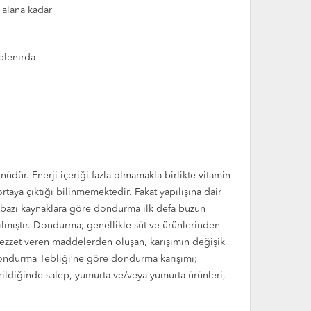
 alana kadar
blenırda
üdür. Enerji içeriği fazla olmamakla birlikte vitamin
aya çıktığı bilinmemektedir. Fakat yapılışına dair
e bazı kaynaklara göre dondurma ilk defa buzun
ılmıştır. Dondurma; genellikle süt ve ürünlerinden
 ve lezzet veren maddelerden oluşan, karışımın değişik
 Dondurma Tebliği’ne göre dondurma karışımı;
enildiğinde salep, yumurta ve/veya yumurta ürünleri,