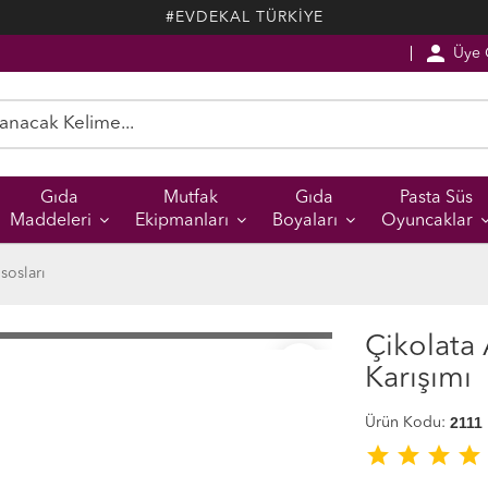
#EVDEKAL TÜRKİYE
person
Üye G
Gıda
Mutfak
Gıda
Pasta Süs
Maddeleri
Ekipmanları
Boyaları
Oyuncaklar
sosları
TÜKENDİ
Çikolata
favorite_border
Karışımı
2111
Ürün Kodu:
star
star
star
star