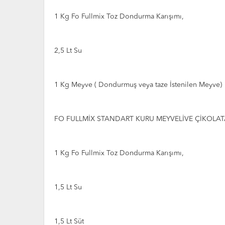
1 Kg Fo Fullmix Toz Dondurma Karışımı,
2,5 Lt Su
1 Kg Meyve ( Dondurmuş veya taze İstenilen Meyve)
FO FULLMİX STANDART KURU MEYVELİVE ÇİKOLAT
1 Kg Fo Fullmix Toz Dondurma Karışımı,
1,5 Lt Su
1,5 Lt Süt