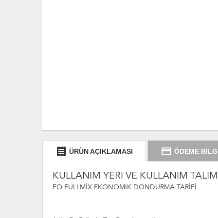
receipt
credit_card
ÜRÜN AÇIKLAMASI
ÖDEME BİLG
KULLANIM YERİ VE KULLANIM TALİM
FO FULLMİX EKONOMIK DONDURMA TARİFİ