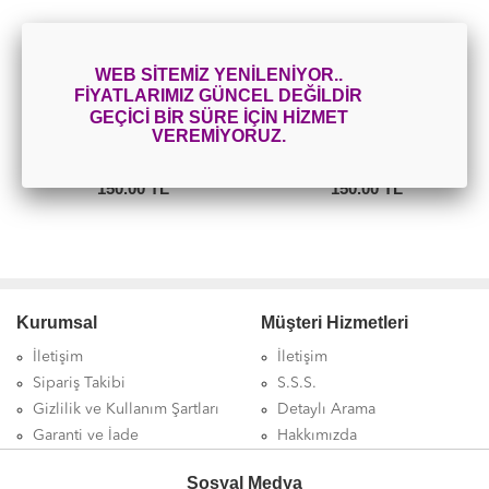
WEB SİTEMİZ YENİLENİYOR..
FİYATLARIMIZ GÜNCEL DEĞİLDİR
GEÇİCİ BİR SÜRE İÇİN HİZMET
VEREMİYORUZ.
Frozen Dogum Günü
Arabalar Doğum Günü
Konseti
Konsepti
150.00 TL
150.00 TL
Kurumsal
Müşteri Hizmetleri
İletişim
İletişim
Sipariş Takibi
S.S.S.
Gizlilik ve Kullanım Şartları
Detaylı Arama
Garanti ve İade
Hakkımızda
Sosyal Medya